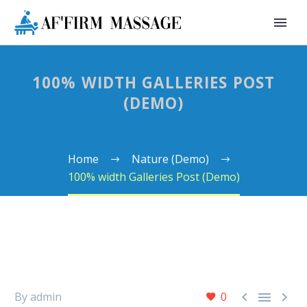
100% WIDTH GALLERIES POST
(DEMO)
Home
Nature (Demo)
100% width Galleries Post (Demo)



By admin
0